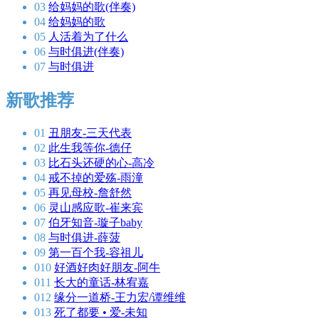
03
给妈妈的歌(伴奏)
04
给妈妈的歌
05
人活着为了什么
06
与时俱进(伴奏)
07
与时俱进
新歌推荐
01
丑朋友-三天代表
02
此生我等你-德仔
03
比石头还硬的心-高冷
04
戒不掉的爱殇-雨潼
05
再见母校-詹舒然
06
灵山感应歌-崔来宾
07
伯牙知音-璇子baby
08
与时俱进-薛菠
09
第一百个我-容祖儿
010
好酒好肉好朋友-阿牛
011
长大的童话-林宥嘉
012
缘分一道桥-王力宏/谭维维
013
死了都要 • 爱-未知