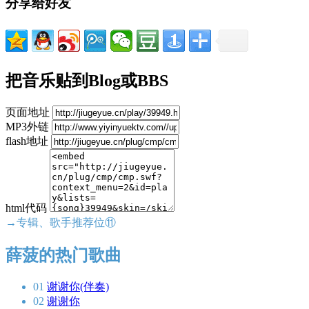
分享给好友
把音乐贴到Blog或BBS
页面地址
MP3外链
flash地址
html代码
→专辑、歌手推荐位⑪
薛菠的热门歌曲
01
谢谢你(伴奏)
02
谢谢你