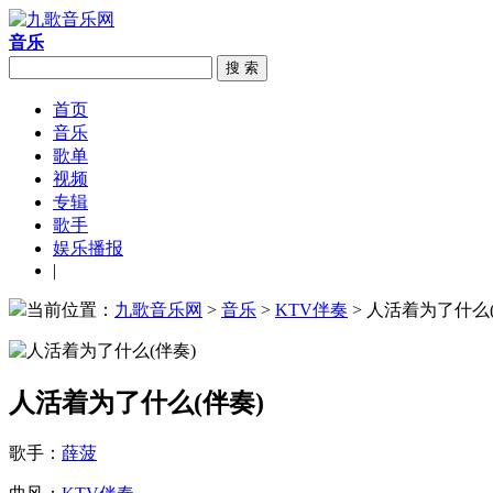
音乐
搜 索
首页
音乐
歌单
视频
专辑
歌手
娱乐播报
|
当前位置：
九歌音乐网
>
音乐
>
KTV伴奏
> 人活着为了什么(
人活着为了什么(伴奏)
歌手：
薛菠