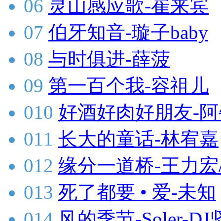
06
灵山感应歌-崔来宾
07
伯牙知音-璇子baby
08
与时俱进-薛菠
09
第一百个我-容祖儿
010
好酒好肉好朋友-阿
011
长大的童话-林宥嘉
012
缘分一道桥-王力宏
013
死了都要 • 爱-未知
014
风的季节-Soler-DJ