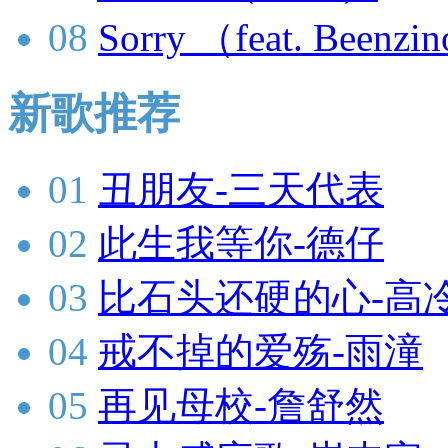
08
Sorry （feat. Beenzi
新歌推荐
01
丑朋友-三天代表
02
此生我等你-德仔
03
比石头还硬的心-高
04
戒不掉的爱殇-雨潼
05
再见母校-詹舒然