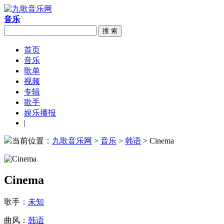
音乐
搜 索
首页
音乐
歌单
视频
专辑
歌手
娱乐播报
|
当前位置：
九歌音乐网
>
音乐
>
韩语
> Cinema
Cinema
歌手：
未知
曲风：
韩语