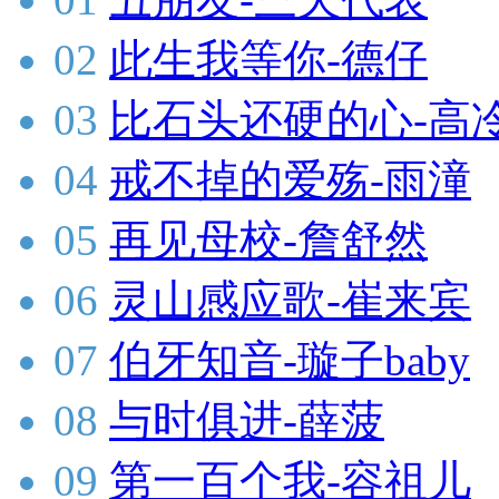
02
此生我等你-德仔
03
比石头还硬的心-高
04
戒不掉的爱殇-雨潼
05
再见母校-詹舒然
06
灵山感应歌-崔来宾
07
伯牙知音-璇子baby
08
与时俱进-薛菠
09
第一百个我-容祖儿