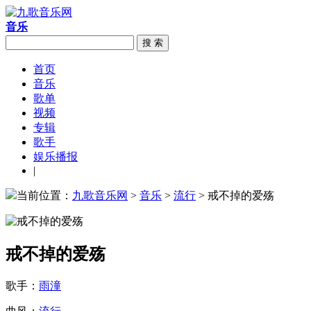
音乐
搜 索
首页
音乐
歌单
视频
专辑
歌手
娱乐播报
|
当前位置：
九歌音乐网
>
音乐
>
流行
> 戒不掉的爱殇
戒不掉的爱殇
歌手：
雨潼