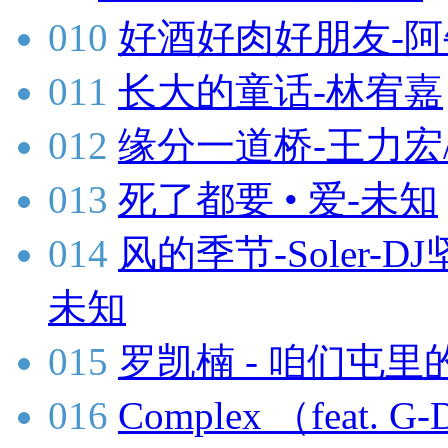
010
好酒好肉好朋友-阿
011
长大的童话-林宥嘉
012
缘分一道桥-王力宏
013
死了都要 • 爱-未知
014
风的季节-Soler-DJ
未知
015
罗凯楠 - 咱们屯里的
016
Complex （feat.