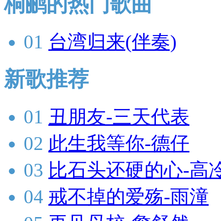
桐鹂的热门歌曲
01
台湾归来(伴奏)
新歌推荐
01
丑朋友-三天代表
02
此生我等你-德仔
03
比石头还硬的心-高
04
戒不掉的爱殇-雨潼