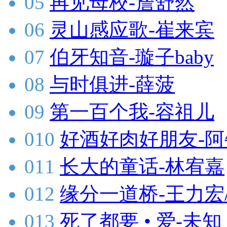
05
再见母校-詹舒然
06
灵山感应歌-崔来宾
07
伯牙知音-璇子baby
08
与时俱进-薛菠
09
第一百个我-容祖儿
010
好酒好肉好朋友-阿
011
长大的童话-林宥嘉
012
缘分一道桥-王力宏
013
死了都要 • 爱-未知