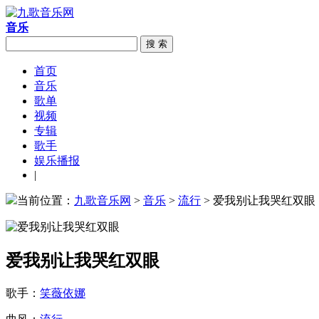
音乐
搜 索
首页
音乐
歌单
视频
专辑
歌手
娱乐播报
|
当前位置：
九歌音乐网
>
音乐
>
流行
> 爱我别让我哭红双眼
爱我别让我哭红双眼
歌手：
笑薇依娜