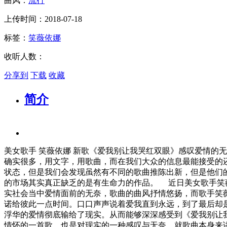
曲风：
流行
上传时间：2018-07-18
标签：
笑薇依娜
收听人数：
分享到
下载
收藏
简介
美女歌手 笑薇依娜 新歌《爱我别让我哭红双眼》感叹爱情的
确实很多，用文字，用歌曲，而在我们大众的信息最能接受的
状态，但是我们会发现虽然有不同的歌曲推陈出新，但是他们
的市场其实真正缺乏的是有生命力的作品。 近日美女歌手笑
实社会当中爱情面前的无奈，歌曲的曲风抒情悠扬，而歌手笑
诺给彼此一点时间。口口声声说着爱我直到永远，到了最后却
浮华的爱情彻底输给了现实。从而能够深深感受到《爱我别让我
情怀的一首歌，也是对现实的一种感叹与无奈，就歌曲本身来