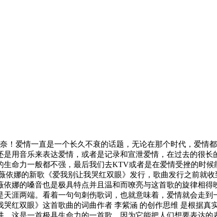
无奈！爱情一直是一个长久不衰的话题，无论在那个时代，爱情
还是用音乐来表达爱情，或者是记录和宣泄爱情，在过去的很长
的生命力一般都不强，最后我们去KTV或者是在爱情受挫的时候
薇依娜的新歌《爱我别让我哭红双眼》发行，歌曲发行之前就收
薇依娜的嗓音也是极具特点并且温和而嘹亮与这首歌的旋律相得
是天涯两端。看着一句句刺伤歌词，也就意味着，爱情就会走到
哭红双眼》这首歌曲的词曲作者 李紫涵 的创作思维 是根据
讲，这是一首极具生命力的一首歌，因为它能把人们想要表达的