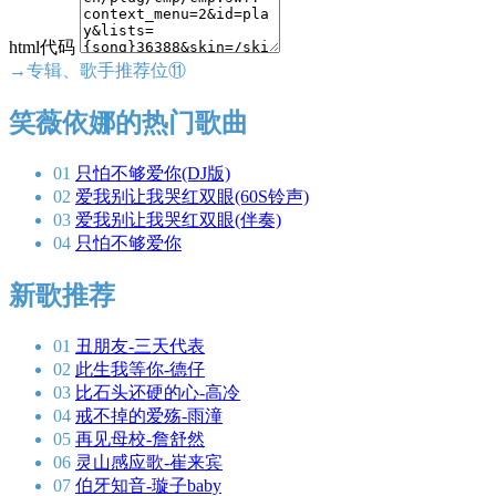
html代码
→专辑、歌手推荐位⑪
笑薇依娜的热门歌曲
01
只怕不够爱你(DJ版)
02
爱我别让我哭红双眼(60S铃声)
03
爱我别让我哭红双眼(伴奏)
04
只怕不够爱你
新歌推荐
01
丑朋友-三天代表
02
此生我等你-德仔
03
比石头还硬的心-高冷
04
戒不掉的爱殇-雨潼
05
再见母校-詹舒然
06
灵山感应歌-崔来宾
07
伯牙知音-璇子baby