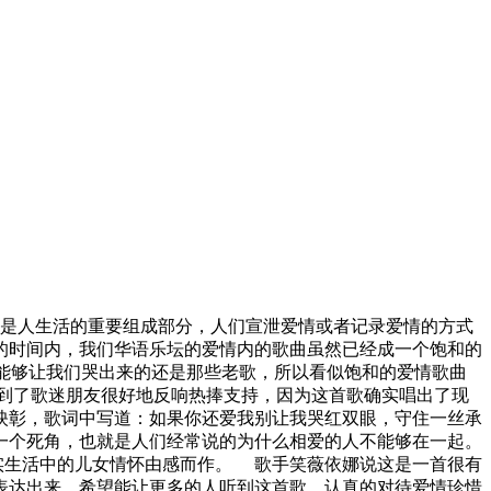
都是人生活的重要组成部分，人们宣泄爱情或者记录爱情的方式
的时间内，我们华语乐坛的爱情内的歌曲虽然已经成一个饱和的
能够让我们哭出来的还是那些老歌，所以看似饱和的爱情歌曲
到了歌迷朋友很好地反响热捧支持，因为这首歌确实唱出了现
映彰，歌词中写道：如果你还爱我别让我哭红双眼，守住一丝承
一个死角，也就是人们经常说的为什么相爱的人不能够在一起。
真实生活中的儿女情怀由感而作。 歌手笑薇依娜说这是一首很有
表达出来，希望能让更多的人听到这首歌，认真的对待爱情珍惜