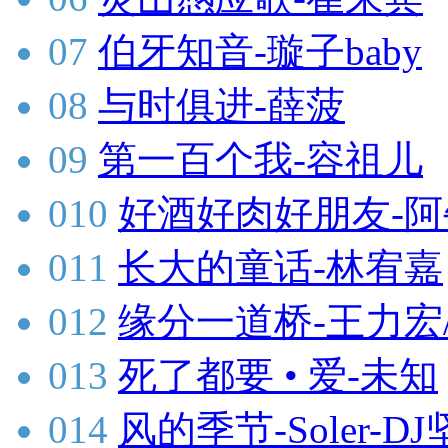
07
伯牙知音-璇子baby
08
与时俱进-薛菠
09
第一百个我-容祖儿
010
好酒好肉好朋友-阿
011
长大的童话-林宥嘉
012
缘分一道桥-王力宏
013
死了都要 • 爱-未知
014
风的季节-Soler-DJ