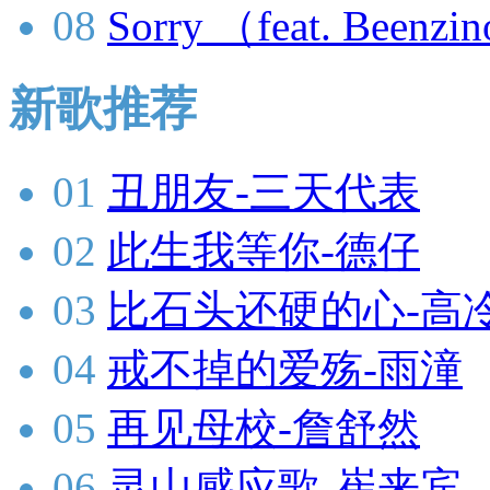
08
Sorry （feat. Beenzi
新歌推荐
01
丑朋友-三天代表
02
此生我等你-德仔
03
比石头还硬的心-高
04
戒不掉的爱殇-雨潼
05
再见母校-詹舒然
06
灵山感应歌-崔来宾