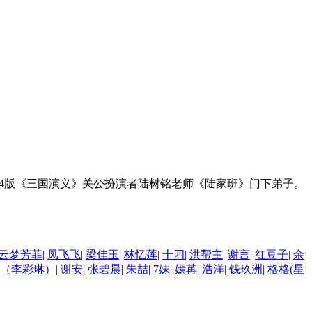
94版《三国演义》关公扮演者陆树铭老师《陆家班》门下弟子。
云梦芳菲
|
凤飞飞
|
梁佳玉
|
林忆莲
|
十四
|
洪帮主
|
谢言
|
红豆子
|
余
L （李彩琳）
|
谢安
|
张碧晨
|
朱喆
|
7妹
|
嫣苒
|
浩洋
|
钱玖洲
|
格格(星