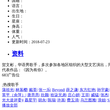
国籍：
语言：
出生地：
生日：
星座：
身高：
体重：
人气：
更新时间：
2018-07-23
资料
贺文彬，华语男歌手，多次参加各地区组织的大型文艺演出，拜
代表作品：《因为有你》。
683广告位
;
热搜歌手
蒲祖光
|
林落樱
|
戴荃
|
张一乐
|
Beyond
|
薛之谦
|
东方红艳
|
孙宇豪
|
英平（余萍）
|
唐亮亮
|
欣颜
|
拾柒兄弟
|
庄心妍
|
王菲
|
威猛
|
张杰
|
光大道评委)
|
聂星宇
|
胡永
|
陈瑞
|
许嵩
|
费玉清
|
乌兰图雅
|
浪姐
|
S
播放全部