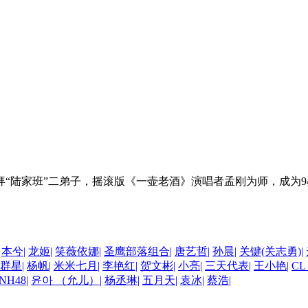
“陆家班”二弟子，摇滚版《一壶老酒》演唱者孟刚为师，成为
本兮
|
龙姬
|
笑薇依娜
|
圣鹰部落组合
|
唐艺哲
|
孙晨
|
关键(关志勇)
|
群星
|
杨帆
|
米米七月
|
李艳红
|
贺文彬
|
小亮
|
三天代表
|
王小艳
|
C
NH48
|
윤아 （允儿）
|
杨丞琳
|
五月天
|
袁冰
|
蔡浩
|