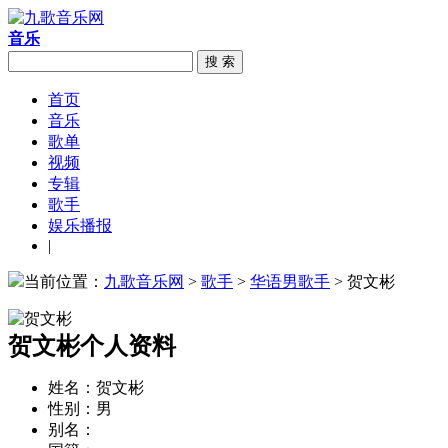
音乐
搜 索
首页
音乐
歌单
视频
专辑
歌手
娱乐播报
|
当前位置：
九歌音乐网
>
歌手
>
华语男歌手
> 贺文彬
贺文彬个人资料
姓名：
贺文彬
性别：
男
别名：