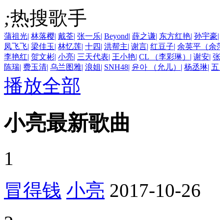
;
热搜歌手
蒲祖光
|
林落樱
|
戴荃
|
张一乐
|
Beyond
|
薛之谦
|
东方红艳
|
孙宇豪
|
凤飞飞
|
梁佳玉
|
林忆莲
|
十四
|
洪帮主
|
谢言
|
红豆子
|
余英平（余
李艳红
|
贺文彬
|
小亮
|
三天代表
|
王小艳
|
CL （李彩琳）
|
谢安
|
陈瑞
|
费玉清
|
乌兰图雅
|
浪姐
|
SNH48
|
윤아 （允儿）
|
杨丞琳
|
五
播放全部
小亮最新歌曲
1
冒得钱
小亮
2017-10-26