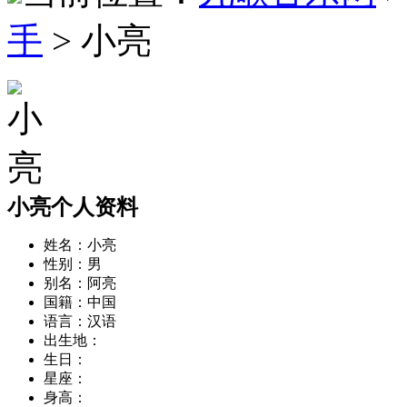
手
> 小亮
小亮个人资料
姓名：
小亮
性别：
男
别名：
阿亮
国籍：
中国
语言：
汉语
出生地：
生日：
星座：
身高：