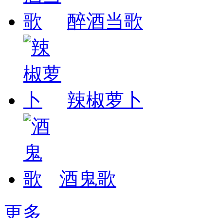
醉酒当歌
辣椒萝卜
酒鬼歌
更多