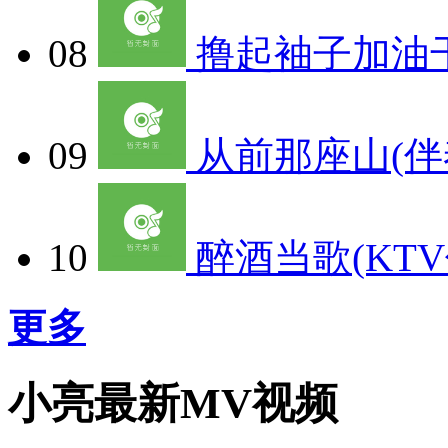
08
撸起袖子加油干
09
从前那座山(伴
10
醉酒当歌(KTV
更多
小亮最新MV视频