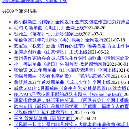
内地星闻
海外星闻
KTV新歌上线
共569个筛选结果
苏小酥新曲《作家》全网发行 金志文包揽作曲助力好声
毛鸿飞 新单曲《满江月》全网上线
2021-08-20
贺雅兰《落花》七月新歌独家上线
2021-07-31
荀佰争2021年7月新歌《再别康桥》全网发行
2021-07-18
艺宝宝（权艺）新曲《有你的江南》唯美首发 方文山作
龙涛原创歌曲《山茶情歌》正式上线
2021-06-22
贵州省作家协会会员龙涛先生作词作曲歌曲《情到深处爱
小一粤语单曲《街口》催泪首发 掀起感动风暴
2021-06-01
张怡诺 2021年新单曲《山水肇庆情满天》全网上线
2021-
天蝎丹新曲《没有名字的歌》，倾诉失恋者心声
2021-05-
詹舒然2021年首发新单曲《成志少年》全网上线
2021-05-
威猛 2021年5月新单曲《余生有你 处处是风景(DJ沈念版
NOVA电子竞技俱乐部的战队主题曲《We are the best》
20
甜蜜指数爆表，好听不由分说，《四季有你》全网上线啦
歌曲专辑《诚乐》是根据易学家、词赋家、福建立人教育
《旗帜领航》献礼建党百年！
2021-05-06
王冬 首发新单曲《阳阳之歌》
2021-04-23
《风雨一起走》是由非凡残疾人大鹏老师作词作曲 体现