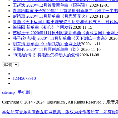
王赵逸 2020年12月首发新单曲《绍兴谣》
2020-12-01
青年歌唱家强子2020年11月首发原创新单曲《堆了一半
彭靖惠 2020年11月新单曲《月思繁花火》
2020-11-19
歌曲《天下运河》唱出淮安悠久历史和现代气息、时代风
徐瑞阳 新单曲《初心》全网发行
2020-11-15
艺容王子 2020年11月原创励志新单曲《勇敢去闯》全网
强子(刘志强) 2020年11月新单曲《天下刘氏一家亲》
2020
胡东清 新单曲《中华武功》全网上线
2020-11-11
王顺仑 2020年11月原创新单曲《灯》
2020-11-10
“阿彤的情书”将唱出怎样动人的爱情
2020-11-08
1
2
3
4
5
6
7
8
9
10
sitemap
|
手机版
|
Copyright © 2014 - 2024 jiugeyue.cn , All Rights Reserve
本站所有音乐均来自互联网搜集，版权为原作者所有，如有侵