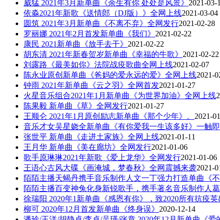
威猛 2021年3月新单曲《余生有你 处处是风景》
2021-03-
依淼2021年新歌《送情郎（DJ版）》全网上线
2021-03-04
圆筑 2021年3月新单曲《不离不弃》全网发行
2021-02-28
罗丽娜 2021年2月首发新单曲《我们》
2021-02-22
康民 2021新单曲《放手去干》
2021-02-22
胡东清 2021年新春贺岁新单曲《幸福的牛歌》
2021-02-22
刘露路《最美如你》法院战疫歌曲全网上线
2021-02-07
陈永业原创新单曲《爸妈的爱永远的爱》全网上线
2021-0
钟雨 2021年新单曲《云之羽》全网首发
2021-01-27
火星音乐组合2021年1月新单曲《为世界加油》全网上线
2
陈果毅 新单曲《草》全网发行
2021-01-27
王顺仑 2021年1月原创励志新单曲《那个少年》。
2021-01
音乐才女吴星娆全新单曲《有你爱我一生该多好》一触即
张世平 新单曲《走进土家族》全网上线
2021-01-11
王月华 新单曲《美在廊坊》全网发行
2021-01-06
歌手原琳琳2021年新歌《爱上龙华》全网发行
2021-01-06
王语心古风大碟《画淹城，梦春秋》全网震撼来袭
2021-0
陌陌主播天蝎丹携手音乐制作人文一丁强力打造单曲《不
陌陌主播百变神兔化身新锐歌手，携手著名音乐制作人葛
徐瑞阳 2020年1新单曲《感恩有你》，致2020所有抗疫
柳可 2020年12月首发新单曲《终身误》
2020-12-14
潘玲/王洋/胡静卓/李卓/吴瑾/张章 2020年12月新单曲《